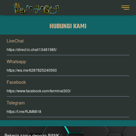
HUBUNGI KAMI
LiveChat
https://direct.lc.chat/13481985/
Whatsapp
https://wa.me/6287825240593
Facebook
https://www.facebook.com/terminal303/
Telegram
https://t.me/RJM8818
Bekerja sama dengan BANK :