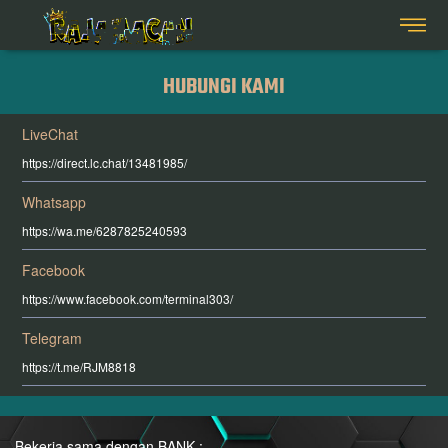
HUBUNGI KAMI
LiveChat
https://direct.lc.chat/13481985/
Whatsapp
https://wa.me/6287825240593
Facebook
https://www.facebook.com/terminal303/
Telegram
https://t.me/RJM8818
Bekerja sama dengan BANK :