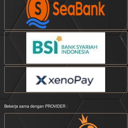
Bekerja sama dengan PROVIDER :