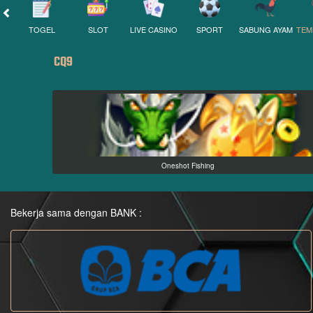
TOGEL
SLOT
LIVE CASINO
SPORT
SABUNG AYAM
TEM
CQ9
Oneshot Fishing
Bekerja sama dengan BANK :