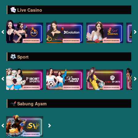
Live Casino
Sport
Sabung Ayam