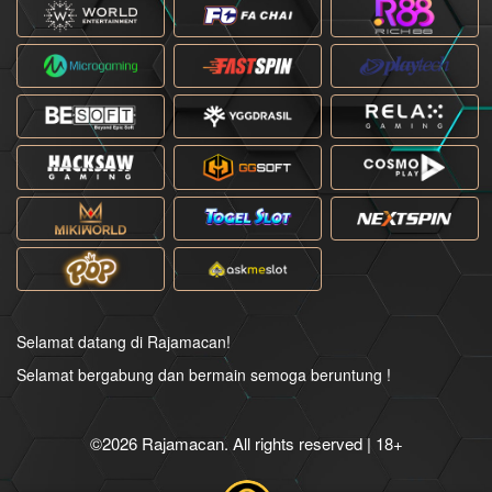
Selamat datang di Rajamacan!
Selamat bergabung dan bermain semoga beruntung !
©2026 Rajamacan. All rights reserved | 18+